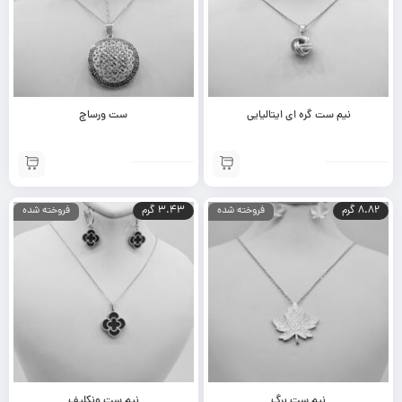
نیم ست گره ای ایتالیایی
ست ورساچ
8.82 گرم
3.43 گرم
فروخته شده
فروخته شده
نیم ست برگ
نیم ست ونکلیف