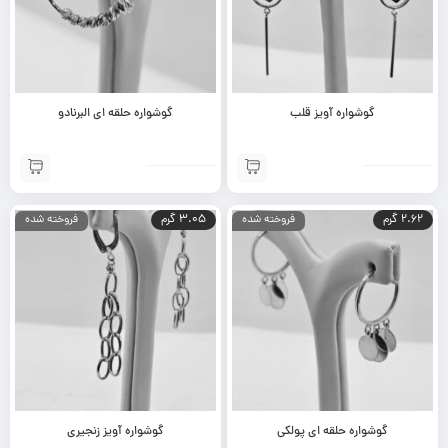
گوشواره آویز قلب
گوشواره حلقه ای البرنادو
2.62 گرم
3.05 گرم
فروخته شده
فروخته شده
گوشواره حلقه ای پولکی
گوشواره آویز زنجیری