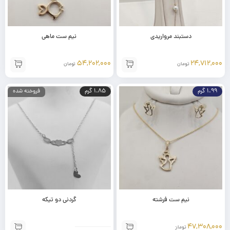
دستبند مرواریدی
نیم ست ماهی
54,202,000
24,712,000
تومان
تومان
1.99 گرم
1.85 گرم
فروخته شده
نیم ست فرشته
گردنی دو تیکه
47,308,000
تومان