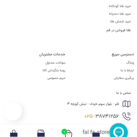
خرید طلا کودکانه
خرید طلا دخترانه
خرید شمش طلا
طلا فروشی در قم
دسترسی سریع
خدمات مشتریان
وبلاگ
سوالات متداول
ارتباط با ما
رویه بازگردانی کالا
پیگیری سفارش
حریم خصوصی
تماس با ما
قم - بلوار سوم خرداد - نبش کوچه ۴
025-
38741256
fal fa-store
0