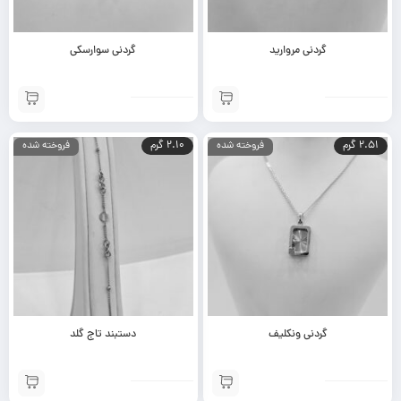
گردنی مروارید
گردنی سوارسکی
2.51 گرم
2.10 گرم
فروخته شده
فروخته شده
گردنی ونکلیف
دستبند تاج گلد